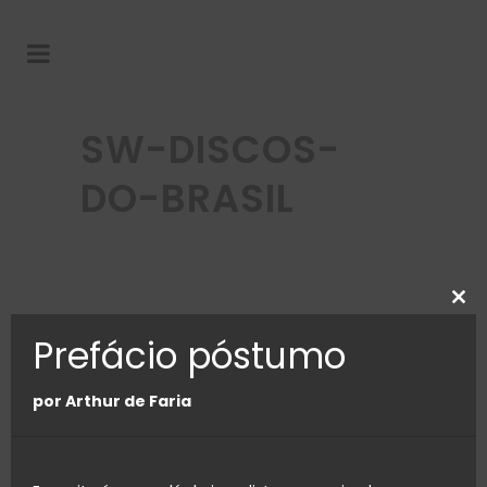
SW-DISCOS-
DO-BRASIL
Clos
this
Prefácio póstumo
mod
por Arthur de Faria